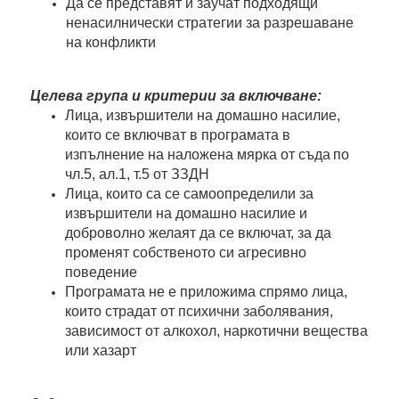
Да се представят и заучат подходящи
ненасилнически стратегии за разрешаване
на конфликти
Целева група и критерии за включване:
Лица, извършители на домашно насилие,
които се включват в програмата в
изпълнение на наложена мярка от съда
по
чл.5, ал.1, т.5 от ЗЗДН
Лица, които са се самоопределили за
извършители на домашно насилие и
доброволно желаят да се включат, за да
променят собственото си агресивно
поведение
Програмата не е приложима спрямо лица,
които страдат от психични заболявания,
зависимост от алкохол, наркотични вещества
или хазарт