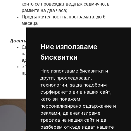
които се провеждат веднъж седмично, в
рамките на два часа;
Продължителност на програмата: до 6
месеца
Достъп и включване в програмата:
Ние използваме
Специализираната програма за извършители
на домашно насилие се осъществява на
бисквитки
адрес: гр. Варна, ул. «Синчец» 21
Заявки за включване в програмата се
Ние използваме бисквитки и
приемат на телефон:
052 613 830
други, проследяващи,
технологии, за да подобрим
сърфирането ви в нашия сайт,
като ви покажем
персонализирано съдържание и
реклами, да анализираме
трафика на нашия сайт и да
разберем откъде идват нашите