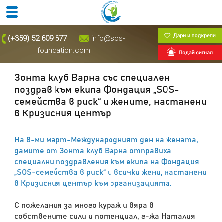
(+359) 52 609 677
info@sos-
foundation.com
Зонта клуб Варна със специален
поздрав към екипа Фондация „SOS-
семейства в риск“ и жените, настанени
в Кризисния център
На 8-ми март-Международният ден на жената,
дамите от Зонта клуб Варна отправиха
специални поздравления към екипа на Фондация
„SOS-семейства в риск“ и всички жени, настанени
в Кризисния център към организацията.
С пожелания за много кураж и вяра в
собствените сили и потенциал, г-жа Наталия