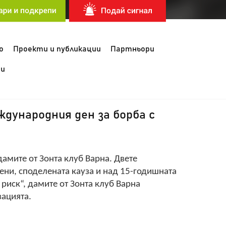
о
Проекти и публикации
Партньори
и
дународния ден за борба с
дамите от Зонта клуб Варна. Двете
ени, споделената кауза и над 15-годишната
 риск“, дамите от Зонта клуб Варна
зацията.