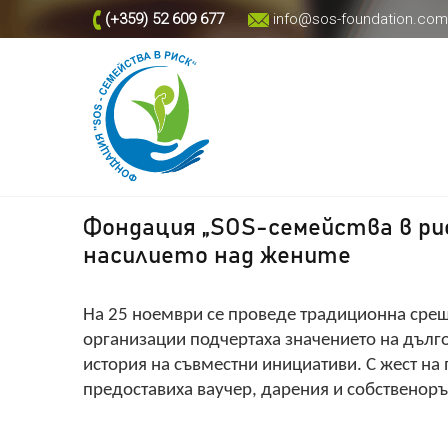
(+359) 52 609 677
info@sos-foundation.com
Фондация „SOS-семейства в рис
насилието над жените
На 25 ноември се проведе традиционна сре
организации подчертаха значението на дълго
история на съвместни инициативи. С жест на
предоставиха ваучер, дарения и собственоръ