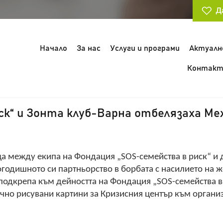
Начало
За нас
Услуги и програми
Актуалн
Контакт
к“ и Зонта клуб-Варна отбелязаха Меж
ща между екипа на Фондация „
SOS
-семейства в риск“ и 
годишното си партньорство в борбата с насилието на ж
 подкрепа към дейността на Фондация „
SOS
-семейства в
чно рисувани картини за Кризисния център към органи